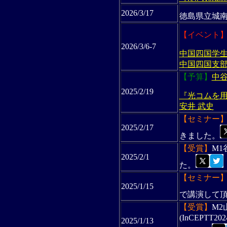
2026/3/17
徳島県立城南
【イベント
2026/3/6-7
中国四国学生会
中国四国支部 
【予算】
中谷
2025/2/19
『光コムを
安井 武史
【セミナー
2025/2/17
きました。
【受賞】
M1
2025/2/1
た。
【セミナー
2025/1/15
で講演して
【受賞】
M2山地
(InCEPTT2024
2025/1/13