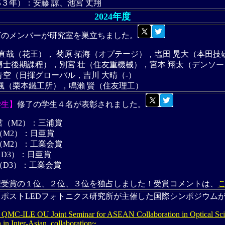
３年）：安藤 諒、池宮 丈翔
2024年度
下のメンバーが研究室を巣立ちました。
 直哉（花王）， 菊原 拓海（オプテージ），塩田 晃大（本田技
博士後期課程），別宮 壮（住友重機械），宮本 翔太（デンソー
青空（日揮グローバル，吉川 大晴（-）
赳颯（栗本鐵工所），鳴瀨 賢（住友理工）
学生】
修了の学生４名が表彰されました。
君（M2）：三浦賞
（M2）：日亜賞
（M2）：工業会賞
D3）：日亜賞
（D3）：工業会賞
程受賞の１位、２位、３位を独占しました！受賞コメントは、
】
ポストLEDフォトニクス研究所が主催した国際シンポジウム
MC-ILE OU Joint Seminar for ASEAN Collaboration in Optical Sci
in Inter-Asian collaboration~