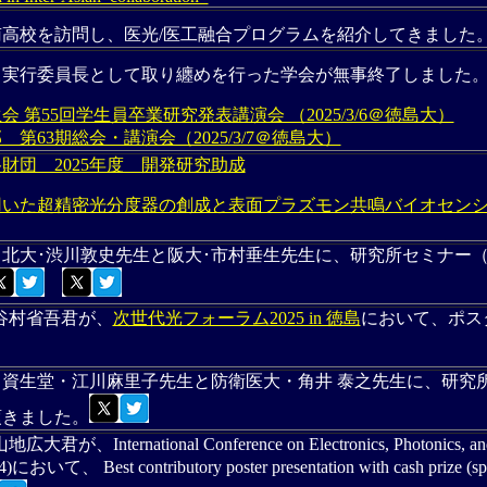
高校を訪問し、医光/医工融合プログラムを紹介してきました
】
実行委員長として取り纏めを行った学会が無事終了しました
 第55回学生員卒業研究発表講演会 （2025/3/6＠徳島大）
第63期総会・講演会（2025/3/7＠徳島大）
財団 2025年度 開発研究助成
用いた超精密光分度器の創成と表面プラズモン共鳴バイオセン
】
北大･渋川敦史先生と阪大･市村垂生先生に、研究所セミナー
谷村省吾君が、
次世代光フォーラム2025 in 徳島
において、ポス
】
資生堂・江川麻里子先生と防衛医大・角井 泰之先生に、研究
頂きました。
広大君が、International Conference on Electronics, Photonics, and
)において、 Best contributory poster presentation with cash prize 