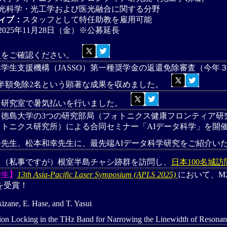
光科学・光工学および医光融合に関する分野
ィブ：
スタッフとして特任助教を雇用可能
2025年11月28日（金）※公募延長
ら
をご確認ください。
学生支援機構（JASSO）第一種奨学金の返還免除審査（今年３
、半額免除2名という顕著な成果を収めました。
】
研究室で暑気払いを行いました。
】
徳島大学の3つの研究部局（フォトニクス健康フロンティア研
ォトニクス研究所）による合同セミナー「AIデータ科学」を開
先生、松本和幸先生に、最先端AIデータ科学研究をご紹介い
】
（私事ですが）根室半島チャシ跡群を訪問し、
日本100名城
学生】
13th Asia-Pacific Laser Symposium (APLS 2025)
において、M2森
rdを受賞！
kizane, E. Hase, and T. Yasui
ction Locking in the THz Band for Narrowing the Linewidth of Reson