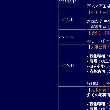
2025/10/10
医光／医工融
【セミナー
2025/9/19
新岡宏彦 先
「深層学習を
【学会】
【
2025/8/24
加し、３件の
【
人事公募：
•
募集職種：
•
所属：
徳島
2025/8/17
•
研究分野：
•
応募締切：
詳細は
こち
【
人事公募
多くの応募
•
募集職種：
•
所属：
徳島