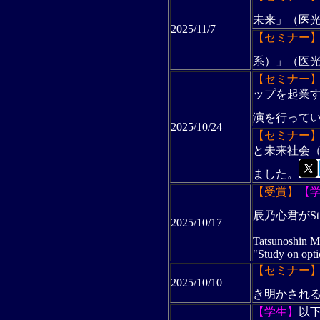
未来」（医
2025/11/7
【セミナー
系）」（医
【セミナー
ップを起業
演を行って
2025/10/24
【セミナー
と未来社会
ました。
【受賞】
【
辰乃心君がStude
2025/10/17
Tatsunoshin Mo
"Study on opti
【セミナー
2025/10/10
き明かされ
【学生】
以下