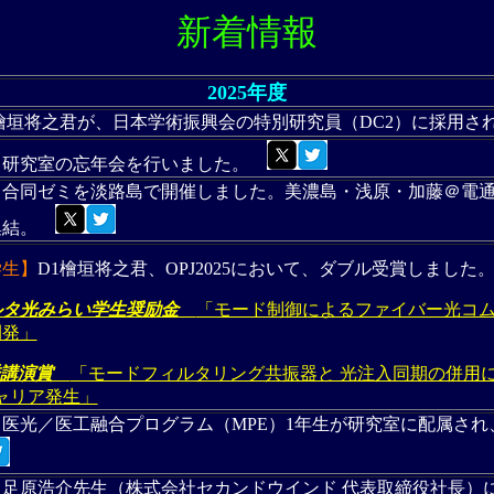
新着情報
2025年度
檜垣将之君が、日本学術振興会の特別研究員（DC2）に採用さ
】
研究室の忘年会を行いました。
】
合同ゼミを淡路島で開催しました。美濃島・浅原・加藤＠電
集結。
学生】
D1檜垣将之君、OPJ2025において、ダブル受賞しまし
ルタ光みらい学生奨励金
「モード制御によるファイバー光コ
開発」
秀講演賞
「モードフィルタリング共振器と 光注入同期の併用に
キャリア発生」
】
医光／医工融合プログラム（MPE）1年生が研究室に配属さ
】
足原浩介先生（株式会社セカンドウインド 代表取締役社長）