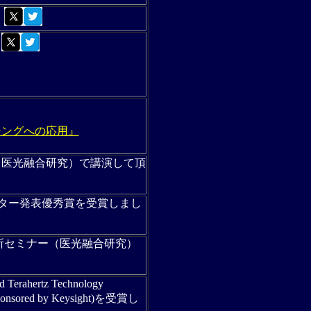
。
。
シングへの応用』
（医光融合研究）で講演して頂
ター発表優秀賞を受賞しまし
所セミナー（医光融合研究）
 Terahertz Technology
(sponsored by Keysight)を受賞し