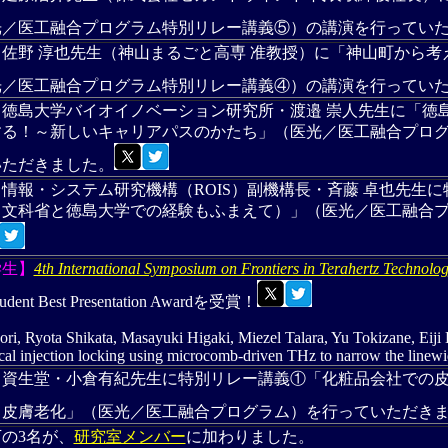
光／医工融合プログラム特別リレー講義⑤）の講演を行ってい
】
佐野 淳也先生（神山まるごと高専 准教授）に「神山町から
光／医工融合プログラム特別リレー講義④）の講演を行ってい
】
徳島大学バイオイノベーション研究所・渡邉 崇人先生に「徳
する！～新しいキャリアパスのかたち」（医光／医工融合プロ
いただきました。
】
情報・システム研究機構（ROIS）副機構長・斉藤 卓也先生
（文科省と徳島大学での経験もふまえて）」（医光／医工融合
学生】
4th International Symposium on Frontiers in Terahertz Technol
nt Best Presentation Awardを受賞！
ri, Ryota Shikata, Masayuki Higaki, Miezel Talara, Yu Tokizane, Eiji
cal injection locking using microcomb-driven THz to narrow the linew
】
資生堂・小倉有紀先生に特別リレー講義①「化粧品会社での皮
る皮膚老化」（医光／医工融合プログラム）を行っていただき
の3名が、
研究室メンバー
に加わりました。