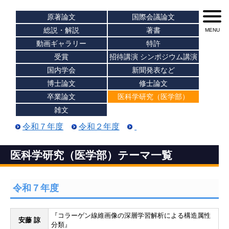
原著論文
国際会議論文
総説・解説
著書
動画ギャラリー
特許
受賞
招待講演 シンポジウム講演
国内学会
新聞発表など
博士論文
修士論文
卒業論文
医科学研究（医学部）
雑文
令和７年度
令和２年度
医科学研究（医学部）テーマ一覧
令和７年度
『コラーゲン線維画像の深層学習解析による構造属性
安藤 諒
分類』