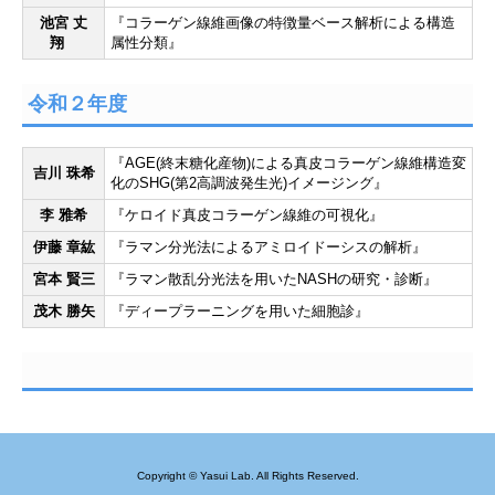
池宮 丈
『コラーゲン線維画像の特徴量ベース解析による構造
翔
属性分類』
令和２年度
『AGE(終末糖化産物)による真皮コラーゲン線維構造変
吉川 珠希
化のSHG(第2高調波発生光)イメージング』
李 雅希
『ケロイド真皮コラーゲン線維の可視化』
伊藤 章紘
『ラマン分光法によるアミロイドーシスの解析』
宮本 賢三
『ラマン散乱分光法を用いたNASHの研究・診断』
茂木 勝矢
『ディープラーニングを用いた細胞診』
Copyright © Yasui Lab. All Rights Reserved.