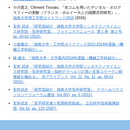
小川貴之, Clément Trovato, 『光コムを用いたデジタル・ホログ
ラフィーの実験（フランス・ボルドー大との国際共同研究）』,
徳島大学理工学部ガイドブック2016
(2016).
安井 武史,『研究室紹介 徳島大学大学院ソシオテクノサイエン
ス研究部・安井研究室』, フォトニクスニュース, 第１巻, 第２号,
pp. 60-62 (2015).
小倉隆志, 『徳島大学・工学部ガイドブック2013-2014年度版（機
械工学科紹介）』
林 建太, 『徳島大学・大学案内2014年度版（機械工学科紹介）』
安井 武史,『研究室紹介 徳島大学大学院ソシオテクノサイエン
ス研究部・安井研究室～知的テラヘルツ計測と生体コラーゲン顕
微鏡を極める』, 光アライアンス, Vol. 22, No. 11, pp. 58-61
(2011).
安井武史, 『研究室紹介 徳島大学安井研究室』, テラヘルツテク
ノロジーフォーラム通信, Vol.8(2), pp. 6 (2011).
安井武史, 『若手研究者と民間研究助成』, 立石科学技術振興財
団, Vol.16, pp. 133 (2007).