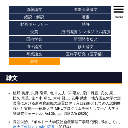
原著論文
国際会議論文
総説・解説
著書
動画ギャラリー
特許
受賞
招待講演 シンポジウム講演
国内学会
新聞発表など
博士論文
修士論文
卒業論文
医科学研究（医学部）
雑文
雑文
植野 美彦, 矢野 隆章, 南川 丈夫, 関 陽介, 原口 雅宣, 安友 康二,
松久 宗英, 佐々木 卓也, 木村 賢二, 安井 武史, "地方国立大学の定
員増における新教育組織の設置に伴う入口戦略としての入試制度
設計と実施――徳島大学 MPEプログラムを例として―," 大学入
試研究ジャーナル, Vol.35, pp. 269-275 (2025).
長谷栄治, 『ボルドー大学院社会産業理工学研究部に滞在して』,
徳大広報誌とくtalk167号
（2017/4）。